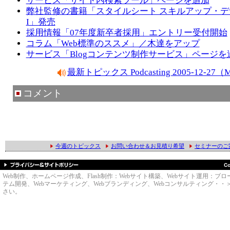
サービス「サイト内検索ツール」ページを追加
弊社監修の書籍「スタイルシート スキルアップ・
I」発売
採用情報「07年度新卒者採用」エントリー受付開始
コラム「Web標準のススメ」／木達をアップ
サービス「Blogコンテンツ制作サービス」ページを
最新トピックス Podcasting 2005-12-2
コメント
今週のトピックス
お問い合わせ＆お見積り希望
セミナーのご
Web制作、ホームページ作成、Flash制作：Webサイト構築、Webサイト運用
テム開発、Webマーケティング、Webブランディング、Webコンサルティング・・＞のWe
さい。