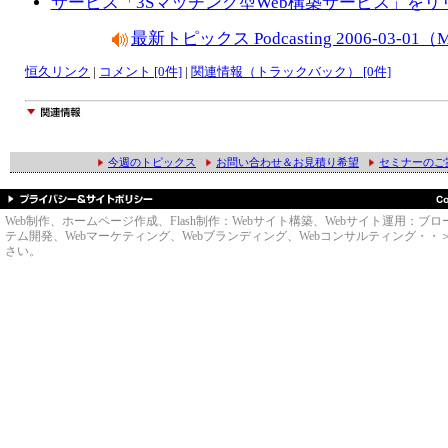
サービス「3Sマッチング型Web構築サービス」をリ
最新トピックス Podcasting 2006-03-0
恒久リンク
|
コメント [0件]
|
関連情報（トラックバック） [0件]
今週のトピックス
お問い合わせ＆お見積り希望
セミナーのご
Web制作、ホームページ作成、Flash制作：Webサイト構築、Webサイト運用
テム開発、Webマーケティング、Webブランディング、Webコンサルティング・・＞のWe
さい。