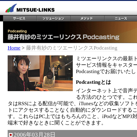
Home
>
藤井有紗のミツエーリンクスPodcasting
ミツエーリンクスの最新
サービス情報をキャスタ
Podcastingでお届けいた
Podcastingとは
インターネット上で音声
る方法のひとつです。こ
タはRSSによる配信が可能で、iTunesなどの収集ソフ
トにアクセスすることなく自動的にダウンロードする
す。これらはPC上ではもちろんのこと、iPodなどMP3
端末で好きなときに聞くことができます。
2006年03月28日